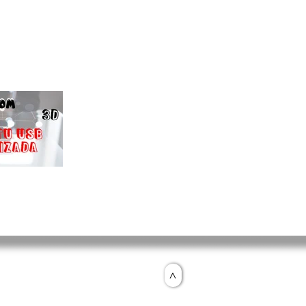
gía
>
Móvil:
Oficin