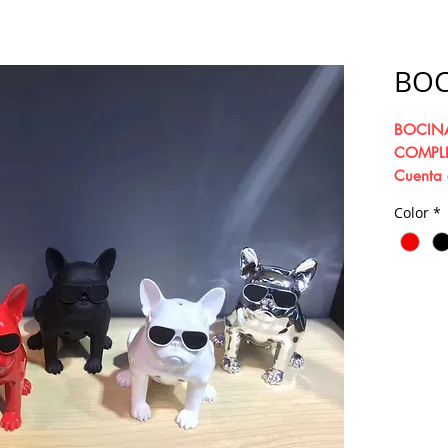
BOC
BOCINA
COMPL
Cuenta 
Bluetoo
Color
*
Smartpho
prefiere
cable a
reprodu
utilizar
puedes 
directa