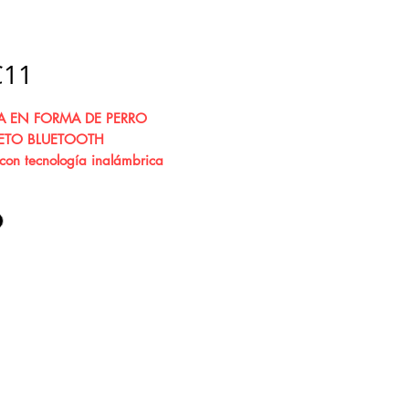
11
 EN FORMA DE PERRO
ETO BLUETOOTH
con tecnología inalámbrica
th para conectar cualquier
ne, Tablet o Laptop. Si lo
s, también puedes utilizar un
uxiliar o una tarjeta MicroSD para
cir tú música, también puedes
lo como manos libres, ya que
contestar tus llamadas
mente.