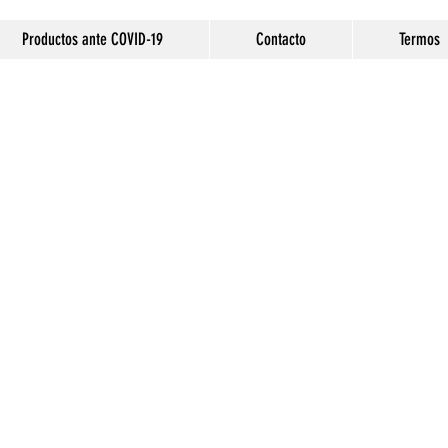
Productos ante COVID-19
Contacto
Termos