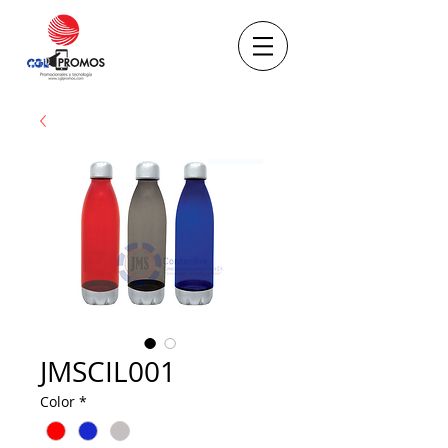
JMSCIL001
Color
*