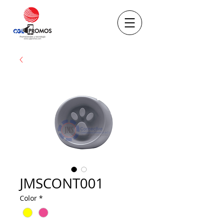
JMSCONT001
Color
*