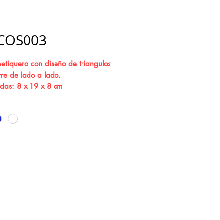
COS003
etiquera con diseño de tríangulos
rre de lado a lado.
das: 8 x 19 x 8 cm
ial: Plástico