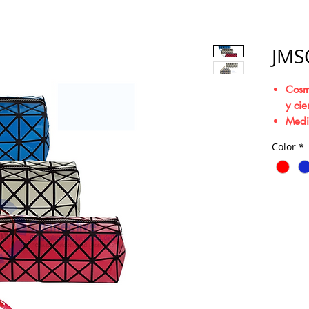
JMS
Cosm
y cie
Medi
Mater
Color
*