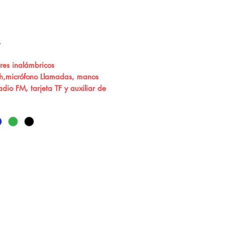
8
res inalámbricos
th,micrófono Llamadas, manos
radio FM, tarjeta TF y auxiliar de
.